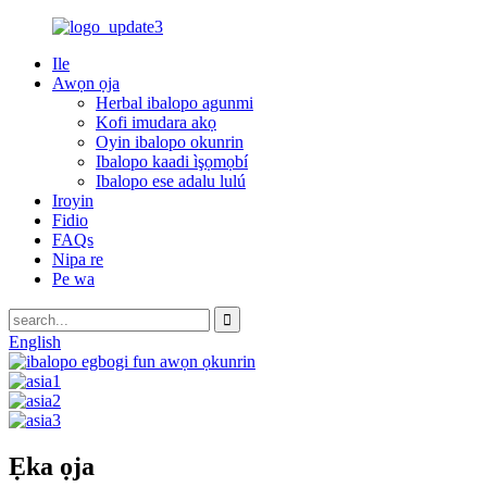
Ile
Awọn ọja
Herbal ibalopo agunmi
Kofi imudara akọ
Oyin ibalopo okunrin
Ibalopo kaadi ìşọmọbí
Ibalopo ese adalu lulú
Iroyin
Fidio
FAQs
Nipa re
Pe wa
English
Ẹka ọja