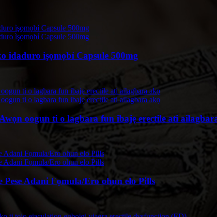
oko idaduro ìşọmọbí Capsule 500mg
wọn oogun ti o lagbara fun ibajẹ erectile ati ailagbar
e Pese Adani Fọmula/Ero ohun elo Pills