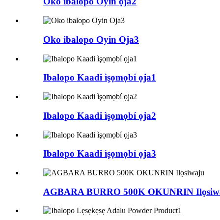
Oko ibalopo Oyin ọja2
Oko ibalopo Oyin Oja3
Ibalopo Kaadi ìşọmọbí ọja1
Ibalopo Kaadi ìşọmọbí ọja2
Ibalopo Kaadi ìşọmọbí ọja3
AGBARA BURRO 500K OKUNRIN Ilọsiw