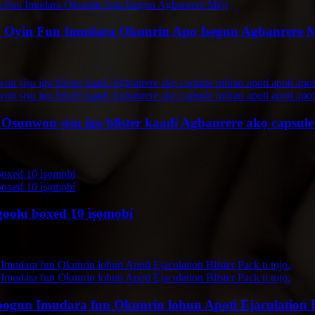
po Oyin Fun Imudara Okunrin Apo Isegun Agbanrere M
nwon ṣiṣu igo blister kaadi Agbanrere akọ capsule m
 goolu boxed 10 ìşọmọbí
gun Imudara fun Ọkunrin lohun Apoti Ejaculation Bli