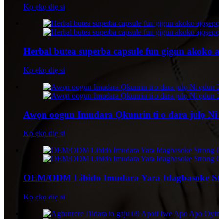
Kọ ẹkọ diẹ si
Herbal butea superba capsule fun gigun akoko ajọ
Kọ ẹkọ diẹ si
Awọn oogun Imudara Ọkunrin ti o dara julọ N
Kọ ẹkọ diẹ si
OEM/ODM Libido Imudara Yara Idagbasoke St
Kọ ẹkọ diẹ si