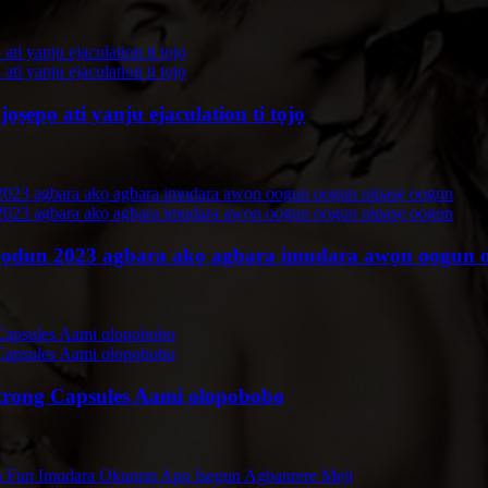
ṣepọ ati yanju ejaculation ti tọjọ
i ọdun 2023 agbara akọ agbara imudara awọn oogun 
rong Capsules Aami olopobobo