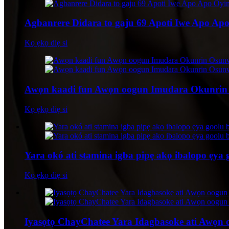
Agbanrere Didara to gaju 69 Apoti Iwe Apo A
Kọ ẹkọ diẹ si
Awọn kaadi fun Awọn oogun Imudara Okunrin Osu
Kọ ẹkọ diẹ si
Yara okó ati stamina igba pipẹ akọ ibalopo ẹya
Kọ ẹkọ diẹ si
Iyasọtọ ChayChatee Yara Idagbasoke ati Awọn oo