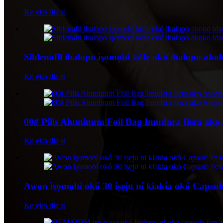
Kọ ẹkọ diẹ si
Sildenafil ibalopo ìşọmọbí kòfẹ okó ibalopo ak
Kọ ẹkọ diẹ si
00# Pills Aluminum Foil Bag Imudara Ilera akọ A
Kọ ẹkọ diẹ si
Awọn ìşọmọbí okó 30 iṣẹju ni kiakia okó Capsul
Kọ ẹkọ diẹ si