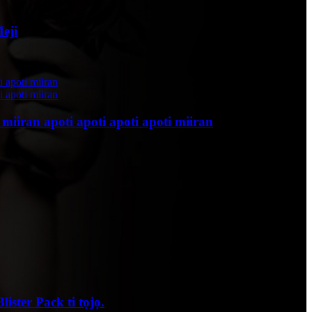
eji
iiran apoti apoti apoti apoti miiran
ster Pack ti tọjọ.