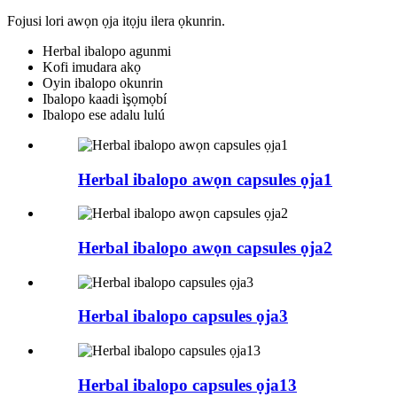
Fojusi lori awọn ọja itọju ilera ọkunrin.
Herbal ibalopo agunmi
Kofi imudara akọ
Oyin ibalopo okunrin
Ibalopo kaadi ìşọmọbí
Ibalopo ese adalu lulú
Herbal ibalopo awọn capsules ọja1
Herbal ibalopo awọn capsules ọja2
Herbal ibalopo capsules ọja3
Herbal ibalopo capsules ọja13