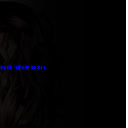
oogun nipasẹ oogun