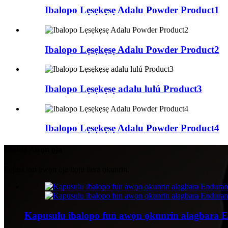
Ibalopo Lẹsẹkẹsẹ Adalu Powder Product1
Ibalopo Lẹsẹkẹsẹ Adalu Powder Product2
Ibalopo Lẹsẹkẹsẹ adalu lulú Product3
Ibalopo Lẹsẹkẹsẹ Adalu Powder Product4
Gbona Awọn ọja
Fojusi lori awọn ọja itọju ilera ọkunrin.
Kapusulu ibalopo fun awọn ọkunrin alagbara End