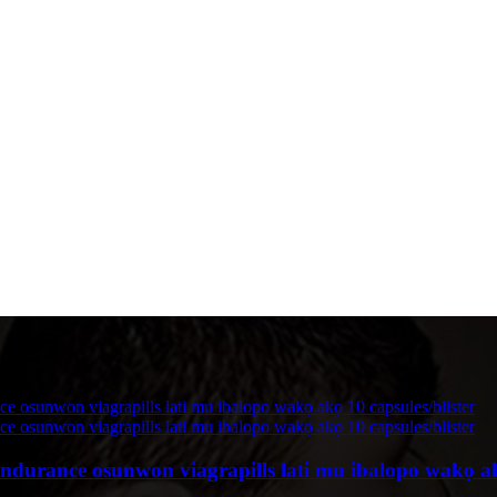
urance osunwon viagrapills lati mu ibalopo wakọ akọ